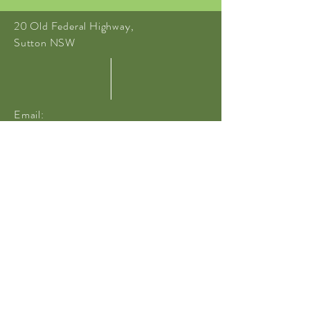
20 Old Federal Highway,
Sutton NSW
Email:
tuliptopgardens@bigpond.com
© 2020 Tulip Top Gardens
website built by
Sanguineti Media